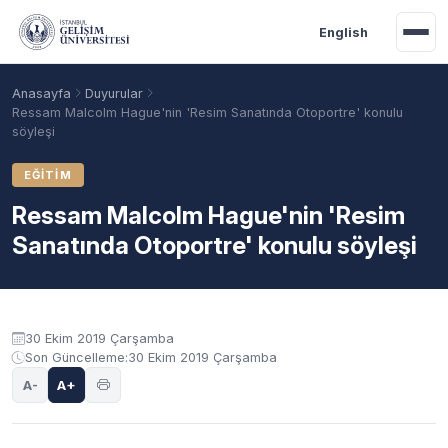
Ana içeriğe geç
English
Anasayfa
Duyurular
Ressam Malcolm Hague'nin 'Resim Sanatında Otoportre' konulu
söyleşi
EĞITIM
Ressam Malcolm Hague'nin 'Resim
Sanatında Otoportre' konulu söyleşi
Duyuru içeriği
30 Ekim 2019 Çarşamba
Akademik Takvim
Burslar
Taban Puanlar
Son Güncelleme:
30 Ekim 2019 Çarşamba
A-
A+