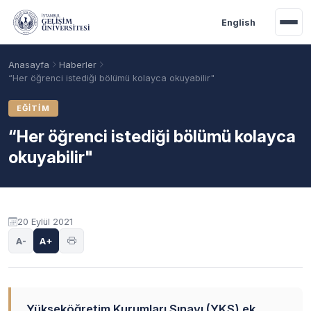
Ana içeriğe geç
English
Anasayfa
Haberler
“Her öğrenci istediği bölümü kolayca okuyabilir"
EĞITIM
“Her öğrenci istediği bölümü kolayca
okuyabilir"
20 Eylül 2021
Akademik Takvim
Burslar
Taban Puanlar
A-
A+
Yükseköğretim Kurumları Sınavı (YKS) ek