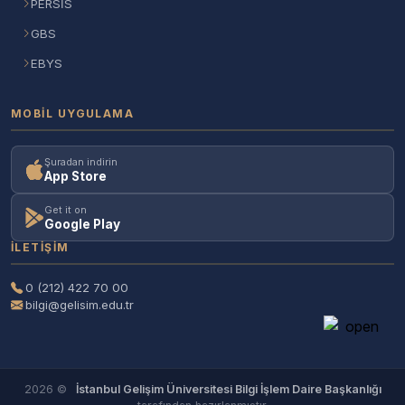
PERSİS
GBS
EBYS
MOBIL UYGULAMA
Şuradan indirin
App Store
Get it on
Google Play
İLETIŞIM
0 (212) 422 70 00
bilgi@gelisim.edu.tr
2026 ©
İstanbul Gelişim Üniversitesi Bilgi İşlem Daire Başkanlığı