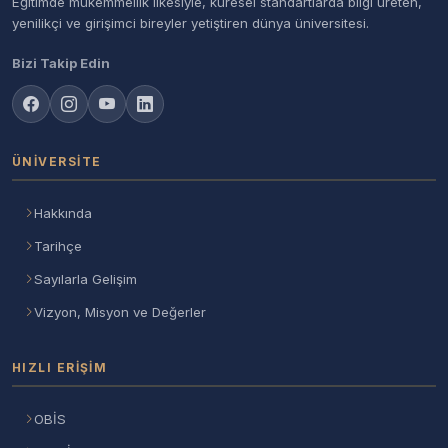
Eğitimde mükemmellik ilkesiyle, küresel standartlarda bilgi üreten,
yenilikçi ve girişimci bireyler yetiştiren dünya üniversitesi.
Bizi Takip Edin
ÜNIVERSITE
Hakkında
Tarihçe
Sayılarla Gelişim
Vizyon, Misyon ve Değerler
HIZLI ERIŞIM
OBİS