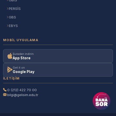
PERSİS
GBS
EBYS
MOBIL UYGULAMA
Şuradan indirin
App Store
Get it on
Google Play
İLETIŞIM
0 (212) 422 70 00
bilgi@gelisim.edu.tr