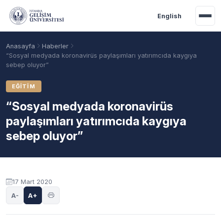
Ana içeriğe geç
English
Anasayfa
Haberler
“Sosyal medyada koronavirüs paylaşımları yatırımcıda kaygıya
sebep oluyor”
EĞITIM
“Sosyal medyada koronavirüs
paylaşımları yatırımcıda kaygıya
sebep oluyor”
Akademik Takvim
Burslar
Taban Puanlar
17 Mart 2020
A-
A+