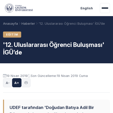
Ana içeriğe geç
English
Anasayfa
Haberler
'12. Uluslararası Öğrenci Buluşması' İGÜ’de
EĞITIM
'12. Uluslararası Öğrenci Buluşması'
İGÜ’de
19 Nisan 2019
Son Güncelleme:
19 Nisan 2019 Cuma
A-
A+
Akademik Takvim
Burslar
Taban Puanlar
UDEF tarafından 'Doğudan Batıya Adil Bir