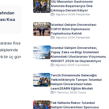
İGÜ Mezunları Gastronomi
Alanında Başarılarıyla Öne
Çıkmaya Devam Ediyor
rafından
6 Ağustos 2026 Perşembe
ası Kısa
İstanbul Gelişim Üniversitesi
COP31 Bilim Diplomasisi
Toplantısına Katıldı
6 Ağustos 2026 Perşembe
lararası Kısa
İstanbul Gelişim Üniversitesi,
kiplerinde
Yapay Zeka ve Bilgi Sistemleri
ı bir üç gün
Alanındaki Uluslararası Vizyonunu
INSIGHT 2026 ile Güçlendiriyor
1 Ağustos 2026 Cumartesi
Tercih Döneminde Geleceğin
Yetkinlikleriyle Tanışın: İstanbul
Gelişim Üniversitesi'nden
Learn2EARN Eğitim Modeli
31 Temmuz 2026 Cuma
Tek Nefeste Rekor: İstanbul
Gelişim Üniversitesi Sporcusu