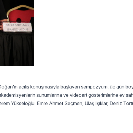
oğan’ın açılış konuşmasıyla başlayan sempozyum, üç gün bo
 akademisyenlerin sunumlarına ve videoart gösterimlerine ev sahip
erem Yükseloğlu, Emre Ahmet Seçmen, Ulaş Işıklar, Deniz Tor