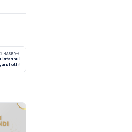
I HABER
r İstanbul
yaret etti!