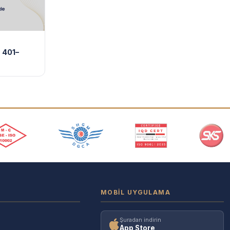
a 401–
MOBIL UYGULAMA
Şuradan indirin
App Store