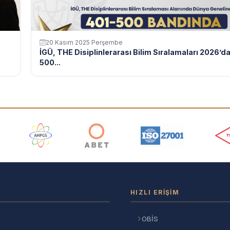
20 Kasım 2025 Perşembe
İGÜ, THE Disiplinlerarası Bilim Sıralamaları 2026’d
500...
ı
HIZLI ERIŞIM
OBİS