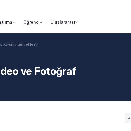
ştırma
Öğrenci
Uluslararası
mpozyumu gerçekleşti!
Video ve Fotoğraf
A