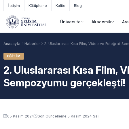
Ana içeriğe geç
İletişim
Kütüphane
Kalite
Blog
Üniversite
Akademik
Ara
Anasayfa
Haberler
2. Uluslararası Kısa Film, Video ve Fotoğraf Se
EĞITIM
2. Uluslararası Kısa Film, 
Sempozyumu gerçekleşti!
Akademik Takvim
Burslar
Taban Puanlar
05 Kasım 2024
Son Güncelleme:
5 Kasım 2024 Salı