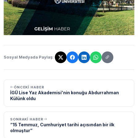
Sosyal Medyada Paylaş:
Bağlantı kopyalandı!
ÖNCEKI HABER
İGÜ Lise Yaz Akademisi'nin konuğu Abdurrahman
Külünk oldu
SONRAKI HABER
“15 Temmuz, Cumhuriyet tarihi açısından bir ilk
olmuştur”