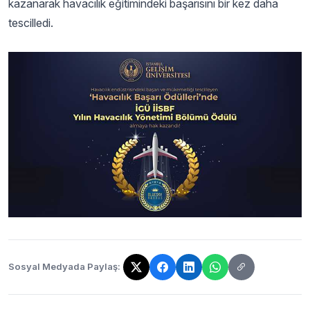
kazanarak havacılık eğitimindeki başarısını bir kez daha
tescilledi.
Sosyal Medyada Paylaş:
Bağlantı kopyalandı!