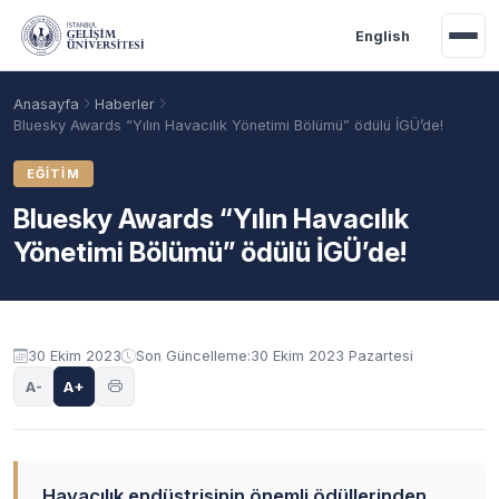
Ana içeriğe geç
English
Anasayfa
Haberler
Bluesky Awards “Yılın Havacılık Yönetimi Bölümü” ödülü İGÜ’de!
EĞITIM
Bluesky Awards “Yılın Havacılık
Yönetimi Bölümü” ödülü İGÜ’de!
30 Ekim 2023
Son Güncelleme:
30 Ekim 2023 Pazartesi
Akademik Takvim
Burslar
Taban Puanlar
A-
A+
Havacılık endüstrisinin önemli ödüllerinden