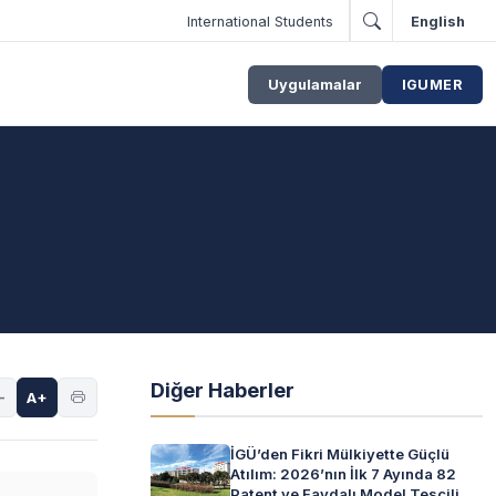
International Students
English
Uygulamalar
IGUMER
Diğer Haberler
-
A+
İGÜ’den Fikri Mülkiyette Güçlü
Atılım: 2026’nın İlk 7 Ayında 82
Patent ve Faydalı Model Tescili