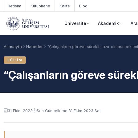
Ana içeriğe geç
İletişim
Kütüphane
Kalite
Blog
Üniversite
Akademik
Ara
Anasayfa
Haberler
“Çalışanların göreve sürekli hazır olması beklen
EĞITIM
“Çalışanların göreve sürekl
31 Ekim 2023
Son Güncelleme:
31 Ekim 2023 Salı
Akademik Takvim
Burslar
Taban Puanlar