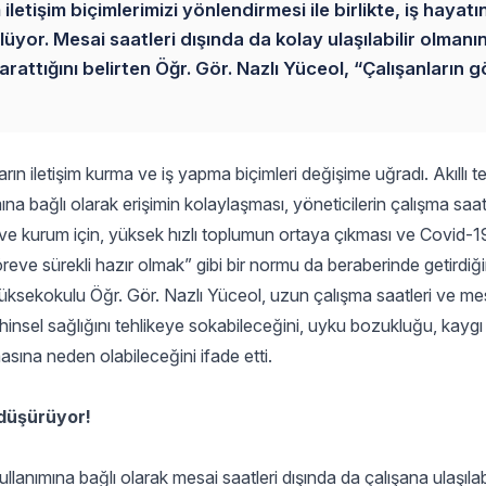
 iletişim biçimlerimizi yönlendirmesi ile birlikte, iş hayat
üyor. Mesai saatleri dışında da kolay ulaşılabilir olmanı
yarattığını belirten Öğr. Gör. Nazlı Yüceol, “Çalışanların 
nların iletişim kurma ve iş yapma biçimleri değişime uğradı. Akıllı t
ımına bağlı olarak erişimin kolaylaşması, yöneticilerin çalışma saat
ve kurum için, yüksek hızlı toplumun ortaya çıkması ve Covid-
ve sürekli hazır olmak” gibi bir normu da beraberinde getirdiğin
Yüksekokulu Öğr. Gör. Nazlı Yüceol, uzun çalışma saatleri ve me
zihinsel sağlığını tehlikeye sokabileceğini, uyku bozukluğu, kayg
na neden olabileceğini ifade etti.
 düşürüyor!
kullanımına bağlı olarak mesai saatleri dışında da çalışana ulaşılab