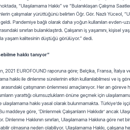
Bu noktada, “Ulaşılamama Hakkı” ve “Bulanıklaşan Çalışma Saatleri
rin çalışmalar yürüttüğünü belirten Öğr. Gör. Nazlı Yüceol, “
ar geldi. Pandemiye bağlı olarak daha yoğun kullanılan evden-u
asındaki sınırları bulanıklaştırdı. Çalışanın iş yaşamını, kişisel y
la yaşam kalitesinin düştüğü görülüyor.” dedi.
sebilme hakkı tanıyor”
ken, 2021 EUROFOUND raporuna göre; Belçika, Fransa, İtalya v
hakkı ile dinlenme sürelerinin etkin kullanılabilmesi ve iş gören
m arasındaki çatışmanın önlenmesi amaçlanıyor. Her an göreve h
 durumların yarattığı olumsuzlukların önüne geçmek için ulaşılamam
ulaşılamama hakkı yasal olarak bulunmamakta. Türkiye’de işçi
Bu maddeye göre, ‘Dinlenmek Çalışanların Hakkıdır’ ancak Ula
yor. Dinlenme Hakkının sınırları, Ulaşılamama Hakkına göre net bi
ılabilir olmasına neden olabiliyor. Ulaşılamama Hakkı, çalışana he