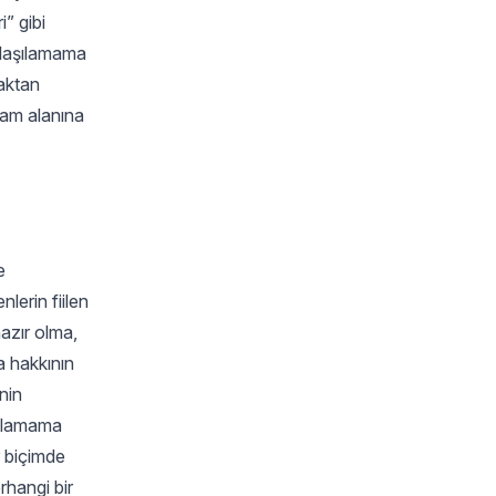
” gibi
Ulaşılamama
zaktan
aşam alanına
e
lerin fiilen
azır olma,
a hakkının
nin
şılamama
r biçimde
rhangi bir