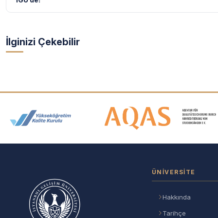
İlginizi Çekebilir
Akreditasyon ve Üyelik Logolar
ÜNIVERSITE
Hakkında
Tarihçe