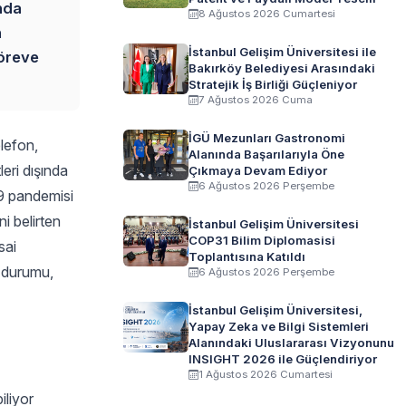
ında
8 Ağustos 2026 Cumartesi
n
İstanbul Gelişim Üniversitesi ile
göreve
Bakırköy Belediyesi Arasındaki
Stratejik İş Birliği Güçleniyor
7 Ağustos 2026 Cuma
İGÜ Mezunları Gastronomi
elefon,
Alanında Başarılarıyla Öne
leri dışında
Çıkmaya Devam Ediyor
6 Ağustos 2026 Perşembe
19 pandemisi
i belirten
İstanbul Gelişim Üniversitesi
COP31 Bilim Diplomasisi
sai
Toplantısına Katıldı
ı durumu,
6 Ağustos 2026 Perşembe
İstanbul Gelişim Üniversitesi,
Yapay Zeka ve Bilgi Sistemleri
Alanındaki Uluslararası Vizyonunu
INSIGHT 2026 ile Güçlendiriyor
1 Ağustos 2026 Cumartesi
iliyor