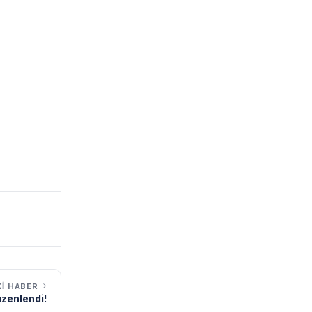
I HABER
üzenlendi!