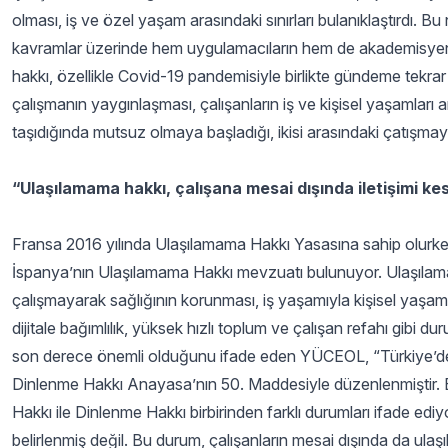
olması, iş ve özel yaşam arasındaki sınırları bulanıklaştırdı. 
kavramlar üzerinde hem uygulamacıların hem de akademisyenle
hakkı, özellikle Covid-19 pandemisiyle birlikte gündeme tekr
çalışmanın yaygınlaşması, çalışanların iş ve kişisel yaşamları ar
taşıdığında mutsuz olmaya başladığı, ikisi arasındaki çatışmay
“Ulaşılamama hakkı, çalışana mesai dışında iletişimi ke
Fransa 2016 yılında Ulaşılamama Hakkı Yasasına sahip olur
İspanya’nın Ulaşılamama Hakkı mevzuatı bulunuyor. Ulaşılamama 
çalışmayarak sağlığının korunması, iş yaşamıyla kişisel yaşa
dijitale bağımlılık, yüksek hızlı toplum ve çalışan refahı gibi
son derece önemli olduğunu ifade eden YÜCEOL, “Türkiye’de 
Dinlenme Hakkı Anayasa’nın 50. Maddesiyle düzenlenmiştir. 
Hakkı ile Dinlenme Hakkı birbirinden farklı durumları ifade edi
belirlenmiş değil. Bu durum, çalışanların mesai dışında da ulaş