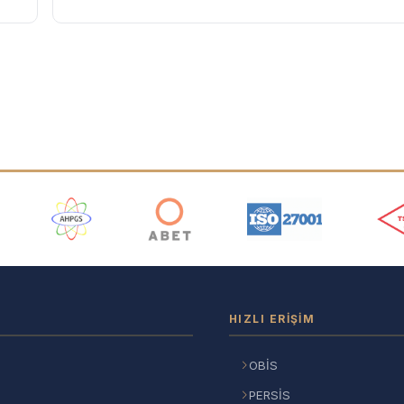
ı
HIZLI ERIŞIM
OBİS
PERSİS