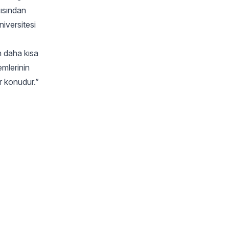
çısından
niversitesi
n daha kısa
emlerinin
r konudur.”