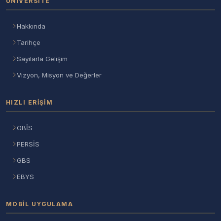
ÜNIVERSITE
Hakkında
Tarihçe
Sayılarla Gelişim
Vizyon, Misyon ve Değerler
HIZLI ERIŞIM
OBİS
PERSİS
GBS
EBYS
MOBIL UYGULAMA