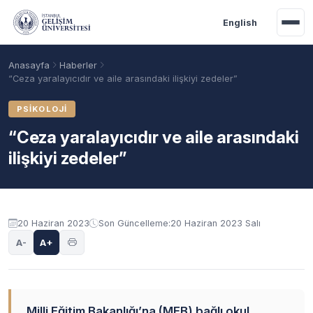
Ana içeriğe geç
English
Anasayfa
Haberler
“Ceza yaralayıcıdır ve aile arasındaki ilişkiyi zedeler”
PSIKOLOJI
“Ceza yaralayıcıdır ve aile arasındaki
ilişkiyi zedeler”
20 Haziran 2023
Son Güncelleme:
20 Haziran 2023 Salı
Akademik Takvim
Burslar
Taban Puanlar
A-
A+
Milli Eğitim Bakanlığı’na (MEB) bağlı okul