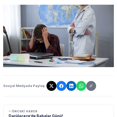
Sosyal Medyada Paylaş:
Bağlantı kopyalandı!
ÖNCEKI HABER
Darülaceze’de Babalar Günü!