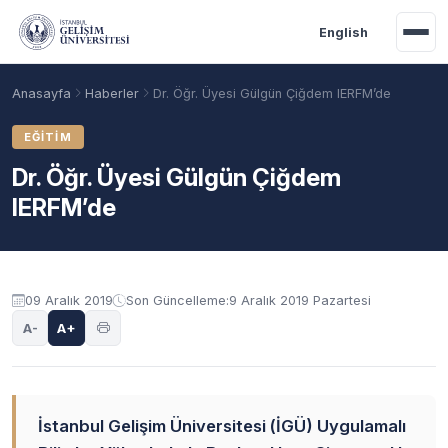
Ana içeriğe geç
English
Anasayfa
Haberler
Dr. Öğr. Üyesi Gülgün Çiğdem IERFM’de
EĞITIM
Dr. Öğr. Üyesi Gülgün Çiğdem
IERFM’de
09 Aralık 2019
Son Güncelleme:
9 Aralık 2019 Pazartesi
A-
A+
Akademik Takvim
Burslar
Taban Puanlar
İstanbul Gelişim Üniversitesi (İGÜ) Uygulamalı