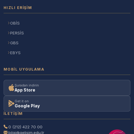
HIZLI ERIŞIM
OBİS
PERSİS
GBS
EBYS
MOBIL UYGULAMA
Şuradan indirin
App Store
Get it on
Google Play
İLETIŞIM
0 (212) 422 70 00
bilgi@gelisim.edu.tr