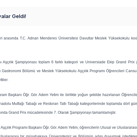
alar Geldi!
leri arasında T.C. Adnan Menderes Üniversitesi Davutlar Meslek Yüksekokulu ko
sı Aşçılık Şampiyonası toplam 6 farklı kategori ve Universiade Ekip Grand Prix 
u Gastronomi Bölümü ve Meslek Yüksekokulu Aşçılık Programı Öğrencileri Cans
tiler.
Başkanı Öğr. Gör. Adem Yetim ile birlikte yoğun şekilde hazırlanan Öğrencile
Anadolu Mutfağı Tabağı ve Restoran Tatlı Tabağı kategorilerinde toplamda dört g
asında Grand Prix mücadelesinde 7. Olarak Şampiyonayı tamamlamıştır.
şçılık Programı Başkanı Öğr. Gör. Adem Yetim, öğrencilerin Ulusal ve Uluslarara
 Uluslararası bir müsabakaya Üniversitemiz ve Bölümün adını duyurmak istedikle