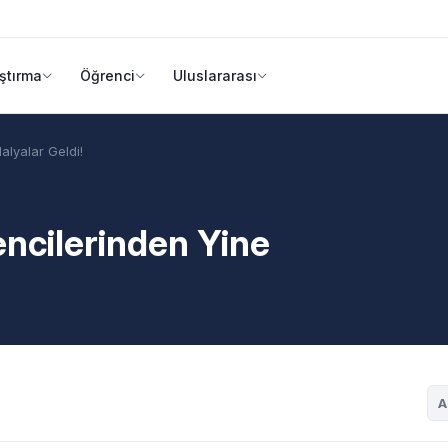
ştırma
Öğrenci
Uluslararası
alyalar Geldi!
encilerinden Yine
A