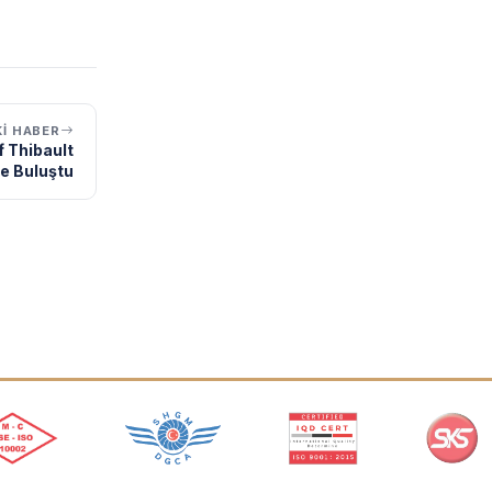
I HABER
f Thibault
le Buluştu