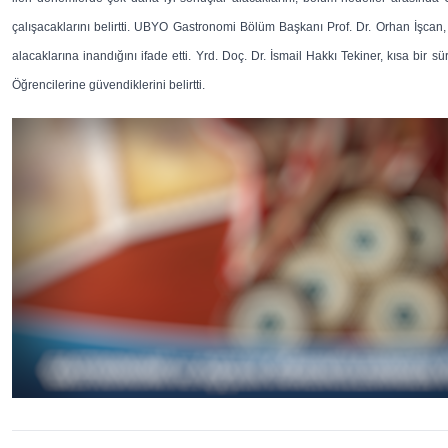
çalışacaklarını belirtti. UBYO Gastronomi Bölüm Başkanı Prof. Dr. Orhan İşcan
alacaklarına inandığını ifade etti. Yrd. Doç. Dr. İsmail Hakkı Tekiner, kısa bir
Öğrencilerine güvendiklerini belirtti.