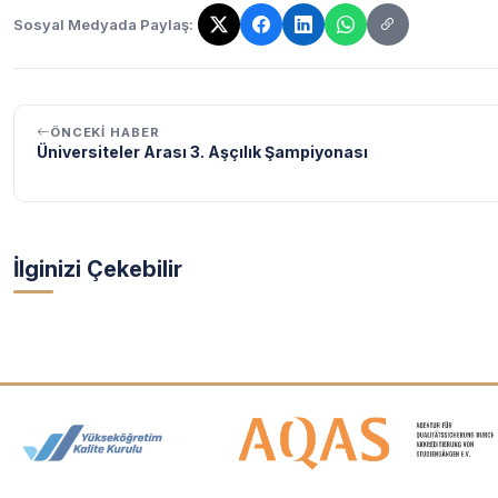
Sosyal Medyada Paylaş:
Bağlantı kopyalandı!
ÖNCEKI HABER
Üniversiteler Arası 3. Aşçılık Şampiyonası
İlginizi Çekebilir
Akreditasyon ve Üyelik Logolar