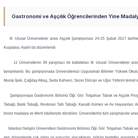
Gastronomi ve Aşçılık Öğrencilerinden Yine Madaly
III. Ulusal Üniversiteler arası Aşçılık Şampiyonası 24-25 Şubat 2017 tarih
Kuşadası, Aydın’da düzenlendi.
11 Üniversitenin 39 yarışmacı ile katıldıkları III. Ulusal Üniversiteler ara
tamamlandı. Bu şampiyonada Üniversitemizi Uygulamalı Bilimler Yüksek Okul
Munip İpek, Çağdaş Alkaş, Seda Kahveci, Sezer Dirican ve Uğur Yıldırım temsil et
Şampiyonaya Gastronomi Bölümü Öğr. Gör. Tolgahan Tabak ve Aşçılık Program 
Tabağı, Balık Tabağı, Restoran Tatlı Tabağı, Kanatlı Kümes ve Av Hayvanları, 
bronz madalya ve Merit ödülleriyle döndüler. Üniversitemiz tüm yarışmacılar ar
İstanbul Gelişim Üniversitesi Gastronomi Bölümü Öğr. Gör. Tolgahan Tabak ve A
ileri dönemlerde çok daha iyi sonuçlar alacaklarını, bölüm hedefler arasında