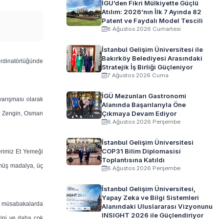
İGÜ’den Fikri Mülkiyette Güçlü
Atılım: 2026’nın İlk 7 Ayında 82
Patent ve Faydalı Model Tescili
8 Ağustos 2026 Cumartesi
İstanbul Gelişim Üniversitesi ile
Bakırköy Belediyesi Arasındaki
ordinatörlüğünde
Stratejik İş Birliği Güçleniyor
7 Ağustos 2026 Cuma
İGÜ Mezunları Gastronomi
yarışması olarak
Alanında Başarılarıyla Öne
Çıkmaya Devam Ediyor
u Zengin, Osman
6 Ağustos 2026 Perşembe
İstanbul Gelişim Üniversitesi
COP31 Bilim Diplomasisi
rimiz Et Yemeği
Toplantısına Katıldı
ümüş madalya, üç
6 Ağustos 2026 Perşembe
İstanbul Gelişim Üniversitesi,
Yapay Zeka ve Bilgi Sistemleri
sı müsabakalarda
Alanındaki Uluslararası Vizyonunu
INSIGHT 2026 ile Güçlendiriyor
rini ve daha çok