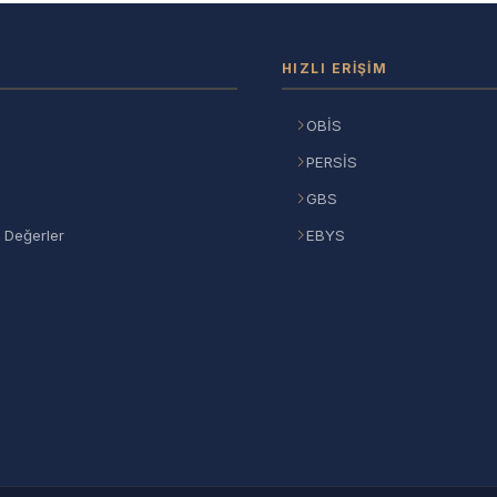
HIZLI ERIŞIM
OBİS
PERSİS
GBS
 Değerler
EBYS