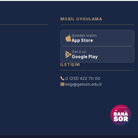
MOBIL UYGULAMA
Şuradan indirin
App Store
Get it on
Google Play
İLETIŞIM
0 (212) 422 70 00
bilgi@gelisim.edu.tr