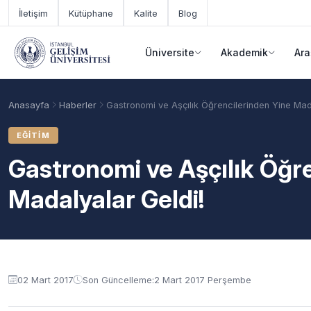
Ana içeriğe geç
İletişim
Kütüphane
Kalite
Blog
Üniversite
Akademik
Ara
Anasayfa
Haberler
Gastronomi ve Aşçılık Öğrencilerinden Yine Mad
EĞITIM
Gastronomi ve Aşçılık Öğr
Madalyalar Geldi!
Akademik Takvim
Burslar
Taban Puanlar
02 Mart 2017
Son Güncelleme:
2 Mart 2017 Perşembe