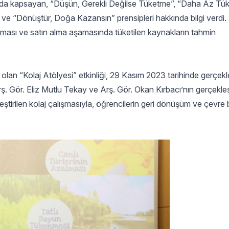
nı da kapsayan, “Düşün, Gerekli Değilse Tüketme”, “Daha Az Tük
” ve “Dönüştür, Doğa Kazansın” prensipleri hakkında bilgi verdi.
aması ve satın alma aşamasında tüketilen kaynakların tahmin
 olan “Kolaj Atölyesi” etkinliği, 29 Kasım 2023 tarihinde gerçekleş
. Gör. Eliz Mutlu Tekay ve Arş. Gör. Okan Kırbacı’nın gerçekleşt
leştirilen kolaj çalışmasıyla, öğrencilerin geri dönüşüm ve çevre b