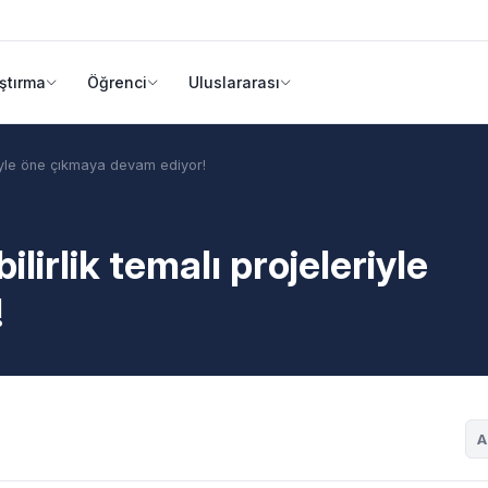
ştırma
Öğrenci
Uluslararası
leriyle öne çıkmaya devam ediyor!
ilirlik temalı projeleriyle
!
A