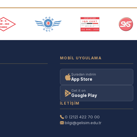
MOBIL UYGULAMA
Şuradan indirin
App Store
Get it on
Google Play
İLETIŞIM
0 (212) 422 70 00
bilgi@gelisim.edu.tr