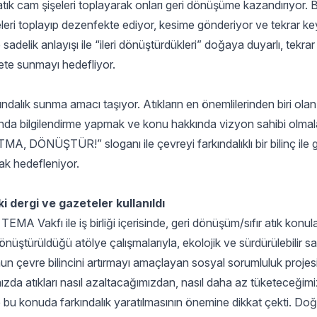
tık cam şişeleri toplayarak onları geri dönüşüme kazandırıyor. 
leri toplayıp dezenfekte ediyor, kesime gönderiyor ve tekrar key
delik anlayışı ile “ileri dönüştürdükleri” doğaya duyarlı, tekrar ku
ete sunmayı hedefliyor.
rkındalık sunma amacı taşıyor. Atıkların en önemlilerinden biri ola
nda bilgilendirme yapmak ve konu hakkında vizyon sahibi olmala
MA, DÖNÜŞTÜR!” sloganı ile çevreyi farkındalıklı bir bilinç ile
ak hedefleniyor.
 dergi ve gazeteler kullanıldı
A Vakfı ile iş birliği içerisinde, geri dönüşüm/sıfır atık konular
dönüştürüldüğü atölye çalışmalarıyla, ekolojik ve sürdürülebilir s
un çevre bilincini artırmayı amaçlayan sosyal sorumluluk projesin
mızda atıkları nasıl azaltacağımızdan, nasıl daha az tüketeceğim
ve bu konuda farkındalık yaratılmasının önemine dikkat çekti. Doğ