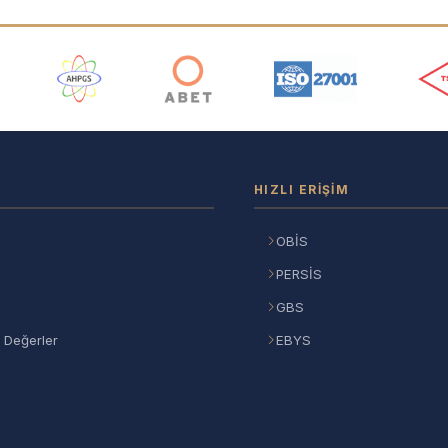
ı
HIZLI ERIŞIM
OBİS
PERSİS
GBS
 Değerler
EBYS