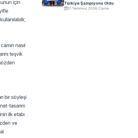
Bunun için
Türkiye Şampiyonu Oldu
31 Temmuz 2026 Cuma
ifle
llanılabilir,
n camın nasıl
rını teşvik
 gözden
ı bir söyleşi
anat-tasarım
in ilk etabı
izden ve
al