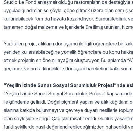
Studio Le Fond anlaşmalı olduğu restoranların da desteğiyle a
uyguladığı adımlar ise şöyle; çöpe gitmek üzere olan cam şişe
kullanabilecek formda hayata kazandırıyor. Sürdürülebilirlik ve sa
tamamen doğal malzeme ve içeriklerle üretilmiş ürünleri, hizm
Yürütülen proje, atıkların dönüşümü ile ilgili öğrencilere bir fa
yeniden kullanılabileceğine yönelik öğrencilere bu konu hakkı
etmek projenin en önemli ayağını oluşturuyor. Bu anlamda “AT
geçirmek ve bu farkındalık ile dönüşüm hareketine katkı sunm
“Yeşilin İzinde Sanat Sosyal Sorumluluk Projesi”nde eski
“Yeşilin İzinde Sanat Sosyal Sorumluluk Projesi” kapsamında TEM
ile gündeme getirildi. Doğal pigment yapımı ve atık kâğıtların 
alanına katkıda bulunmayı ve çevreye duyarlı nesillerle toplum
olan söyleşide Songül Çağışlar misafir edildi. Günlük yaşantı
farklı şekillerde nasıl değerlendirebileceğimizden bahsedildi 