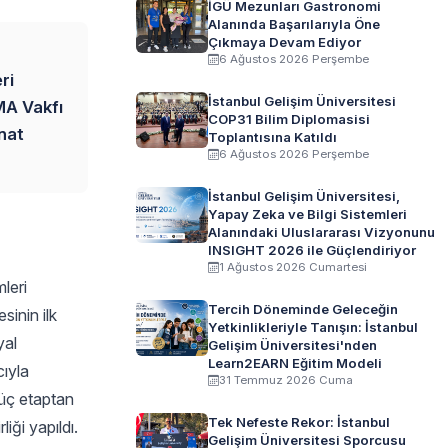
İGÜ Mezunları Gastronomi
Alanında Başarılarıyla Öne
Çıkmaya Devam Ediyor
6 Ağustos 2026 Perşembe
ri
İstanbul Gelişim Üniversitesi
MA Vakfı
COP31 Bilim Diplomasisi
anat
Toplantısına Katıldı
6 Ağustos 2026 Perşembe
İstanbul Gelişim Üniversitesi,
Yapay Zeka ve Bilgi Sistemleri
Alanındaki Uluslararası Vizyonunu
INSIGHT 2026 ile Güçlendiriyor
1 Ağustos 2026 Cumartesi
leri
Tercih Döneminde Geleceğin
sinin ilk
Yetkinlikleriyle Tanışın: İstanbul
yal
Gelişim Üniversitesi'nden
Learn2EARN Eğitim Modeli
cıyla
31 Temmuz 2026 Cuma
 üç etaptan
Tek Nefeste Rekor: İstanbul
iği yapıldı.
Gelişim Üniversitesi Sporcusu