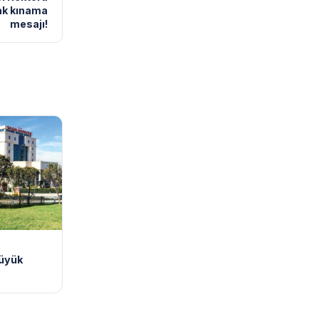
tak kınama
mesajı!
büyük