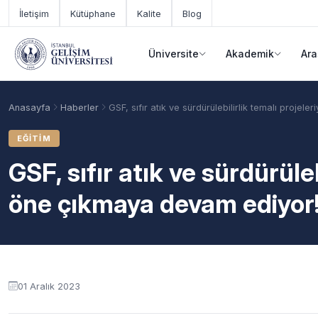
Ana içeriğe geç
İletişim
Kütüphane
Kalite
Blog
Üniversite
Akademik
Ara
Anasayfa
Haberler
GSF, sıfır atık ve sürdürülebilirlik temalı proje
EĞITIM
GSF, sıfır atık ve sürdürüleb
öne çıkmaya devam ediyor
Akademik Takvim
Burslar
Taban Puanlar
01 Aralık 2023