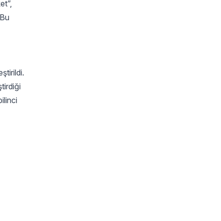
et”,
 Bu
tirildi.
irdiği
ilinci