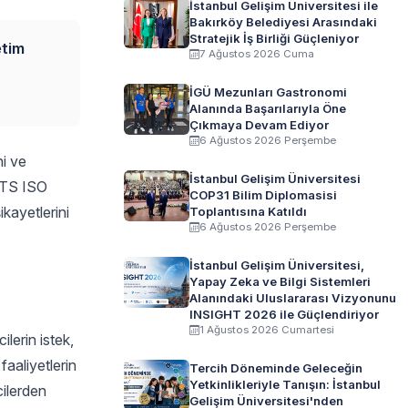
İstanbul Gelişim Üniversitesi ile
Bakırköy Belediyesi Arasındaki
Stratejik İş Birliği Güçleniyor
etim
7 Ağustos 2026 Cuma
İGÜ Mezunları Gastronomi
Alanında Başarılarıyla Öne
Çıkmaya Devam Ediyor
6 Ağustos 2026 Perşembe
ni ve
İstanbul Gelişim Üniversitesi
. TS ISO
COP31 Bilim Diplomasisi
kayetlerini
Toplantısına Katıldı
6 Ağustos 2026 Perşembe
İstanbul Gelişim Üniversitesi,
Yapay Zeka ve Bilgi Sistemleri
Alanındaki Uluslararası Vizyonunu
INSIGHT 2026 ile Güçlendiriyor
1 Ağustos 2026 Cumartesi
lerin istek,
faaliyetlerin
Tercih Döneminde Geleceğin
Yetkinlikleriyle Tanışın: İstanbul
cilerden
Gelişim Üniversitesi'nden