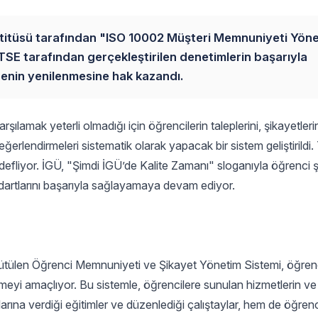
nstitüsü tarafından "ISO 10002 Müşteri Memnuniyeti Yön
, TSE tarafından gerçekleştirilen denetimlerin başarıyla
enin yenilenmesine hak kazandı.
şılamak yeterli olmadığı için öğrencilerin taleplerini, şikayetleri
değerlendirmeleri sistematik olarak yapacak bir sistem geliştirildi
efliyor. İGÜ, "Şimdi İGÜ’de Kalite Zamanı" sloganıyla öğrenci şi
andartlarını başarıyla sağlayamaya devam ediyor.
rütülen Öğrenci Memnuniyeti ve Şikayet Yönetim Sistemi, öğrenci
etmeyi amaçlıyor. Bu sistemle, öğrencilere sunulan hizmetlerin ve 
rına verdiği eğitimler ve düzenlediği çalıştaylar, hem de öğren