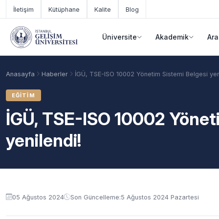
Ana içeriğe geç
İletişim
Kütüphane
Kalite
Blog
Üniversite
Akademik
Ara
Anasayfa
Haberler
İGÜ, TSE-ISO 10002 Yönetim Sistemi Belgesi yen
EĞITIM
İGÜ, TSE-ISO 10002 Yöneti
yenilendi!
Akademik Takvim
Burslar
Taban Puanlar
05 Ağustos 2024
Son Güncelleme:
5 Ağustos 2024 Pazartesi