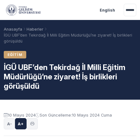
Ana içeriğe geç
English
Anasayfa
Haberler
İGÜ UBF’den Tekirdağ İl Milli Eğitim Müdürlüğü’ne ziyaret! İş birlikleri
görüşüldü
EĞITIM
İGÜ UBF’den Tekirdağ İl Milli Eğitim
Müdürlüğü’ne ziyaret! İş birlikleri
görüşüldü
Akademik Takvim
Burslar
Taban Puanlar
10 Mayıs 2024
Son Güncelleme:
10 Mayıs 2024 Cuma
A-
A+