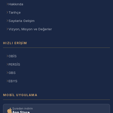
Hakkında
Tarihçe
Sayılarla Gelişim
Vizyon, Misyon ve Değerler
HIZLI ERIŞIM
OBİS
PERSİS
GBS
EBYS
MOBIL UYGULAMA
Şuradan indirin
App Store