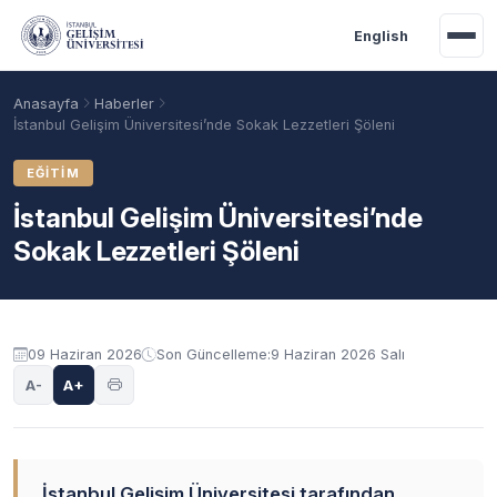
Ana içeriğe geç
English
Anasayfa
Haberler
İstanbul Gelişim Üniversitesi’nde Sokak Lezzetleri Şöleni
EĞITIM
İstanbul Gelişim Üniversitesi’nde
Sokak Lezzetleri Şöleni
09 Haziran 2026
Son Güncelleme:
9 Haziran 2026 Salı
Akademik Takvim
Burslar
Taban Puanlar
A-
A+
İstanbul Gelişim Üniversitesi tarafından