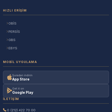
HIZLI ERIŞIM
OBİS
PERSİS
GBS
EBYS
MOBIL UYGULAMA
Şuradan indirin
App Store
Get it on
Google Play
İLETIŞIM
0 (212) 422 70 00