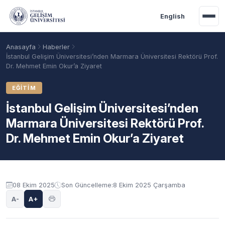
Ana içeriğe geç
English
Anasayfa
Haberler
İstanbul Gelişim Üniversitesi’nden Marmara Üniversitesi Rektörü Prof.
Dr. Mehmet Emin Okur’a Ziyaret
EĞITIM
İstanbul Gelişim Üniversitesi’nden
Marmara Üniversitesi Rektörü Prof.
Dr. Mehmet Emin Okur’a Ziyaret
Akademik Takvim
Burslar
Taban Puanlar
08 Ekim 2025
Son Güncelleme:
8 Ekim 2025 Çarşamba
A-
A+