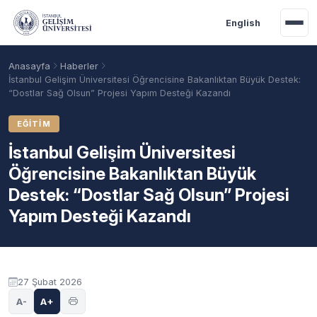
Ana içeriğe geç
English
Anasayfa
Haberler
İstanbul Gelişim Üniversitesi Öğrencisine Bakanlıktan Büyük Destek:
“Dostlar Sağ Olsun” Projesi Yapım Desteği Kazandı
EĞITIM
İstanbul Gelişim Üniversitesi
Öğrencisine Bakanlıktan Büyük
Destek: “Dostlar Sağ Olsun” Projesi
Yapım Desteği Kazandı
Akademik Takvim
Burslar
Taban Puanlar
27 Şubat 2026
A-
A+