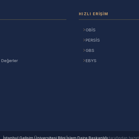
HIZLI ERIŞIM
OBİS
PERSİS
GBS
 Değerler
EBYS
©
İstanbul Gelişim Üniversitesi Bilgi İşlem Daire Başkanlığı
tarafından hazırl