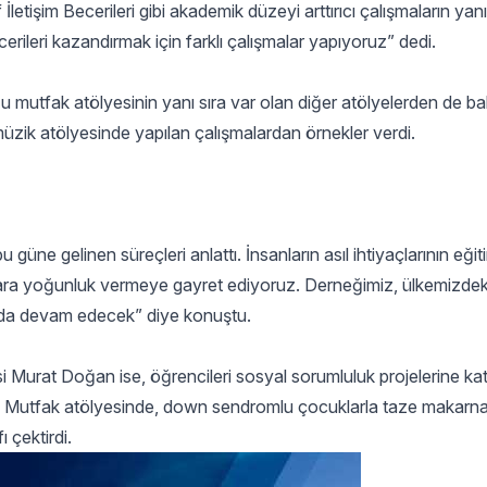
İletişim Becerileri gibi akademik düzeyi arttırıcı çalışmaların ya
rileri kazandırmak için farklı çalışmalar yapıyoruz” dedi.
 mutfak atölyesinin yanı sıra var olan diğer atölyelerden de bahs
müzik atölyesinde yapılan çalışmalardan örnekler verdi.
ne gelinen süreçleri anlattı. İnsanların asıl ihtiyaçlarının eği
lara yoğunluk vermeye gayret ediyoruz. Derneğimiz, ülkemizdek
a da devam edecek” diye konuştu.
Murat Doğan ise, öğrencileri sosyal sorumluluk projelerine kat
edi. Mutfak atölyesinde, down sendromlu çocuklarla taze makarn
ı çektirdi.