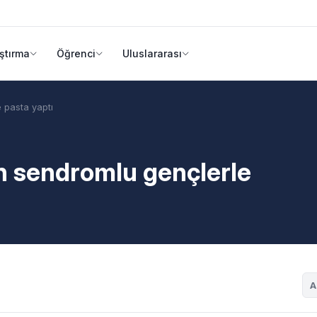
ştırma
Öğrenci
Uluslararası
 pasta yaptı
wn sendromlu gençlerle
A