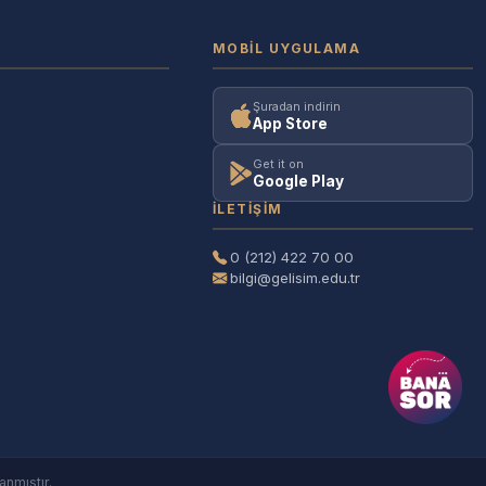
MOBIL UYGULAMA
Şuradan indirin
App Store
Get it on
Google Play
İLETIŞIM
0 (212) 422 70 00
bilgi@gelisim.edu.tr
anmıştır.