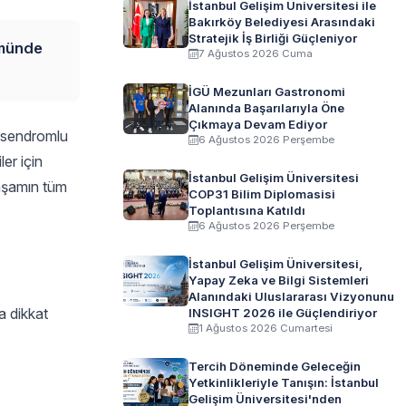
İstanbul Gelişim Üniversitesi ile
Bakırköy Belediyesi Arasındaki
Stratejik İş Birliği Güçleniyor
ümünde
7 Ağustos 2026 Cuma
İGÜ Mezunları Gastronomi
Alanında Başarılarıyla Öne
Çıkmaya Devam Ediyor
n sendromlu
6 Ağustos 2026 Perşembe
er için
İstanbul Gelişim Üniversitesi
yaşamın tüm
COP31 Bilim Diplomasisi
Toplantısına Katıldı
6 Ağustos 2026 Perşembe
İstanbul Gelişim Üniversitesi,
Yapay Zeka ve Bilgi Sistemleri
Alanındaki Uluslararası Vizyonunu
a dikkat
INSIGHT 2026 ile Güçlendiriyor
1 Ağustos 2026 Cumartesi
Tercih Döneminde Geleceğin
Yetkinlikleriyle Tanışın: İstanbul
Gelişim Üniversitesi'nden