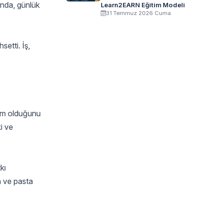
nında, günlük
Learn2EARN Eğitim Modeli
31 Temmuz 2026 Cuma
etti. İş,
tim olduğunu
i ve
kı
a ve pasta