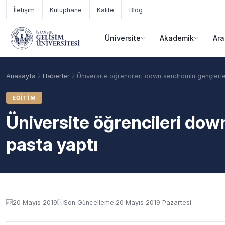
Ana içeriğe geç
İletişim
Kütüphane
Kalite
Blog
Üniversite
Akademik
Ara
Anasayfa
Haberler
Üniversite öğrencileri down sendromlu gençlerle
EĞITIM
Üniversite öğrencileri do
pasta yaptı
Akademik Takvim
Burslar
Taban Puanlar
20 Mayıs 2019
Son Güncelleme:
20 Mayıs 2019 Pazartesi