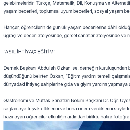
gelebilmeleridir. Türkçe, Matematik, Dil, Konuşma ve Alternatif 
yaşam becerileri, toplumsal uyum becerileri, sosyal yaşam bece
Hançer, öğrencilerin de günlük yaşam becerilerine dâhil olduğu
uğraşı ve beceri atölyesinde, görsel sanatlar atölyesinde ve 
“ASIL İHTİYAÇ: EĞİTİM”
Dernek Başkanı Abdullah Özkan ise, derneğin kuruluşundan bu gü
düşündüğünü belirten Özkan, “Eğitim yardımı temelli çalışma
dünyadaki ihtiyaç sahiplerine gıda ve giyim yardımı yapmay
Gastronomi ve Mutfak Sanatları Bölüm Başkanı Dr. Öğr. Üyesi 
sağlamaya teşvik ettiklerini ve buna önem verdiklerini söyl
hazırlayan öğrenciler etkinliğin ardından birlikte hatıra fotoğraf