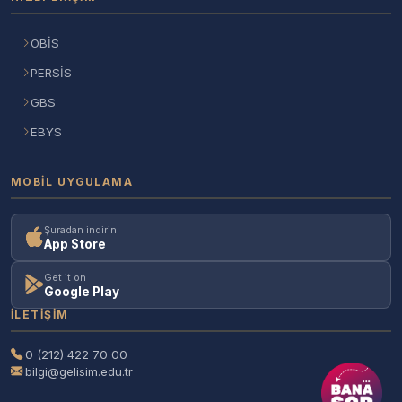
OBİS
PERSİS
GBS
EBYS
MOBIL UYGULAMA
Şuradan indirin
App Store
Get it on
Google Play
İLETIŞIM
0 (212) 422 70 00
bilgi@gelisim.edu.tr