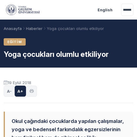
Ana içeriğe geç
English
Anasayfa
Haberler
Yoga çocukları olumlu etkiliyor
EĞITIM
Yoga çocukları olumlu etkiliyor
19 Eylül 2018
A-
A+
Akademik Takvim
Burslar
Taban Puanlar
Okul çağındaki çocuklarda yapılan çalışmalar,
yoga ve bedensel farkındalık egzersizlerinin