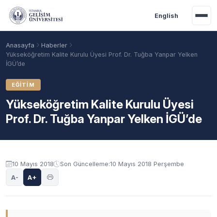
Ana içeriğe geç
English
Anasayfa
Haberler
Yükseköğretim Kalite Kurulu Üyesi Prof. Dr. Tuğba Yanpar Yelken
İGÜ’de
EĞITIM
Yükseköğretim Kalite Kurulu Üyesi
Prof. Dr. Tuğba Yanpar Yelken İGÜ’de
10 Mayıs 2018
Son Güncelleme:
10 Mayıs 2018 Perşembe
Akademik Takvim
Burslar
Taban Puanlar
A-
A+