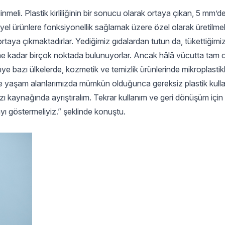
nmeli. Plastik kirliliğinin bir sonucu olarak ortaya çıkan, 5 mm’
riyel ürünlere fonksiyonellik sağlamak üzere özel olarak üretilm
taya çıkmaktadırlar. Yediğimiz gıdalardan tutun da, tükettiğimiz
ine kadar birçok noktada bulunuyorlar. Ancak hâlâ vücutta tam 
ye bazı ülkelerde, kozmetik ve temizlik ürünlerinde mikroplastikl
zler de yaşam alanlarımızda mümkün olduğunca gereksiz plastik kul
ızı kaynağında ayrıştıralım. Tekrar kullanım ve geri dönüşüm içi
ayı göstermeliyiz.” şeklinde konuştu.