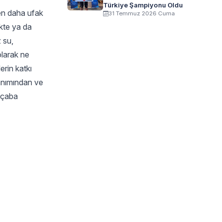
Türkiye Şampiyonu Oldu
den daha ufak
31 Temmuz 2026 Cuma
ekte ya da
 su,
olarak ne
erin katkı
lanımından ve
n çaba