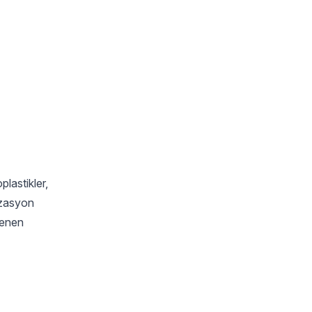
plastikler,
lizasyon
lenen