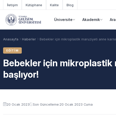
Ana içeriğe geç
İletişim
Kütüphane
Kalite
Blog
Üniversite
Akademik
Ara
Anasayfa
Haberler
Bebekler için mikroplastik maruziyeti anne karnı
EĞITIM
Bebekler için mikroplastik
başlıyor!
Akademik Takvim
Burslar
Taban Puanlar
20 Ocak 2023
Son Güncelleme:
20 Ocak 2023 Cuma