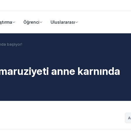
ştırma
Öğrenci
Uluslararası
nda başlıyor!
 maruziyeti anne karnında
A