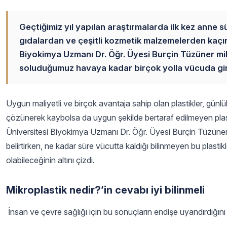
Geçtiğimiz yıl yapılan araştırmalarda ilk kez anne 
gıdalardan ve çeşitli kozmetik malzemelerden kaçın
Biyokimya Uzmanı Dr. Öğr. Üyesi Burçin Tüzüner mik
soluduğumuz havaya kadar birçok yolla vücuda gireb
Uygun maliyetli ve birçok avantaja sahip olan plastikler, günl
çözünerek kaybolsa da uygun şekilde bertaraf edilmeyen plastik a
Üniversitesi Biyokimya Uzmanı Dr. Öğr. Üyesi Burçin Tüzüner “
belirtirken, ne kadar süre vücutta kaldığı bilinmeyen bu plast
olabileceğinin altını çizdi.
Mikroplastik nedir?’in cevabı iyi bilinmeli
İnsan ve çevre sağlığı için bu sonuçların endişe uyandırdığını