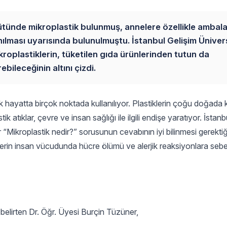
sütünde mikroplastik bulunmuş, annelere özellikle ambalaj
ılması uyarısında bulunulmuştu. İstanbul Gelişim Ünivers
roplastiklerin, tüketilen gıda ürünlerinden tutun da
ileceğinin altını çizdi.
ük hayatta birçok noktada kullanılıyor. Plastiklerin çoğu doğada 
tıklar, çevre ve insan sağlığı ile ilgili endişe yaratıyor. İstanb
Mikroplastik nedir?” sorusunun cevabının iyi bilinmesi gerektiğ
iklerin insan vücudunda hücre ölümü ve alerjik reaksiyonlara seb
 belirten Dr. Öğr. Üyesi Burçin Tüzüner,