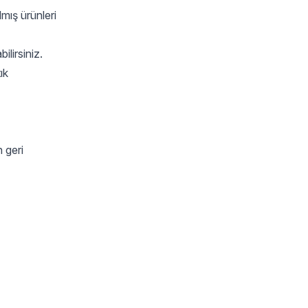
lmış ürünleri
ilirsiniz.
ık
n geri