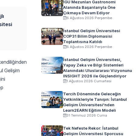
İGÜ Mezunları Gastronomi
Alanında Başarılarıyla Öne
Çıkmaya Devam Ediyor
lı
6 Ağustos 2026 Perşembe
itesi
İstanbul Gelişim Üniversitesi
COP31 Bilim Diplomasisi
Toplantısına Katıldı
6 Ağustos 2026 Perşembe
İstanbul Gelişim Üniversitesi,
kendiliğinden
Yapay Zeka ve Bilgi Sistemleri
ul Gelişim
Alanındaki Uluslararası Vizyonunu
INSIGHT 2026 ile Güçlendiriyor
ini
1 Ağustos 2026 Cumartesi
ep
Tercih Döneminde Geleceğin
Yetkinlikleriyle Tanışın: İstanbul
Gelişim Üniversitesi'nden
Learn2EARN Eğitim Modeli
31 Temmuz 2026 Cuma
Tek Nefeste Rekor: İstanbul
Gelişim Üniversitesi Sporcusu