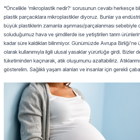
“
Öncelikle ‘mikroplastik nedir?’ sorusunun cevabı herkesçe bili
plastik parçacıklara mikroplastikler diyoruz. Bunlar ya endüst
büyük plastiklerin zamanla aşınması/parçalanması sebebiyle or
soluduğumuz hava ve şimdilerde ise yetiştirilen tarım ürünler
kadar süre kaldıkları bilinmiyor. Günümüzde Avrupa Birliği'ne ü
olarak kullanımıyla ilgili ulusal yasaklar yürürlüğe girdi. Bi
tüketiminden kaçınarak, atık oluşumunu azaltabiliriz. Atıklarım
gösterelim. Sağlıklı yaşam alanları ve insanlar için gerekli çab