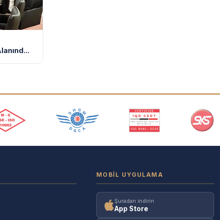
lanınd...
MOBIL UYGULAMA
Şuradan indirin
App Store