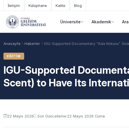
Ana içeriğe geç
İletişim
Kütüphane
Kalite
Blog
Üniversite
Akademik
Ara
Anasayfa
Haberler
IGU-Supported Documentary “Ada Kokusu” (Island
EĞITIM
IGU-Supported Documentar
Scent) to Have Its Internat
Akademik Takvim
Burslar
Taban Puanlar
22 Mayıs 2026
Son Güncelleme:
22 Mayıs 2026 Cuma