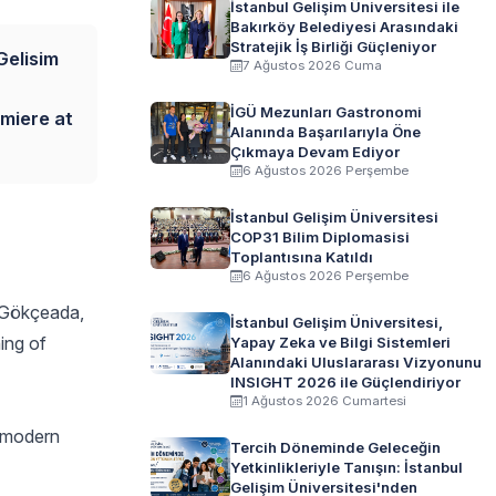
İstanbul Gelişim Üniversitesi ile
Bakırköy Belediyesi Arasındaki
Stratejik İş Birliği Güçleniyor
Gelisim
7 Ağustos 2026 Cuma
İGÜ Mezunları Gastronomi
emiere at
Alanında Başarılarıyla Öne
Çıkmaya Devam Ediyor
6 Ağustos 2026 Perşembe
İstanbul Gelişim Üniversitesi
COP31 Bilim Diplomasisi
Toplantısına Katıldı
6 Ağustos 2026 Perşembe
n Gökçeada,
İstanbul Gelişim Üniversitesi,
ing of
Yapay Zeka ve Bilgi Sistemleri
Alanındaki Uluslararası Vizyonunu
INSIGHT 2026 ile Güçlendiriyor
1 Ağustos 2026 Cumartesi
e modern
Tercih Döneminde Geleceğin
Yetkinlikleriyle Tanışın: İstanbul
Gelişim Üniversitesi'nden