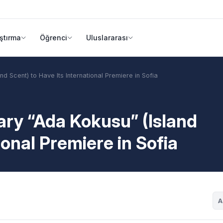
ştırma
Öğrenci
Uluslararası
 Scent) to Have Its International Premiere in Sofia
y “Ada Kokusu” (Island
ional Premiere in Sofia
A