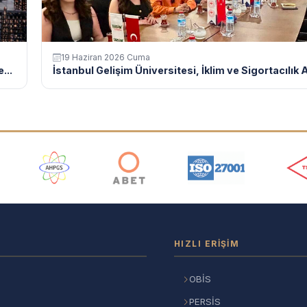
19 Haziran 2026 Cuma
...
İstanbul Gelişim Üniversitesi, İklim ve Sigortacılık A
ı
HIZLI ERIŞIM
OBİS
PERSİS