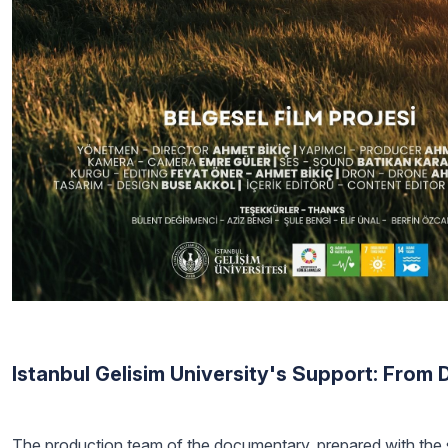
Istanbul Gelisim University's Support: From D
The production team of the documentary, prepared with the su