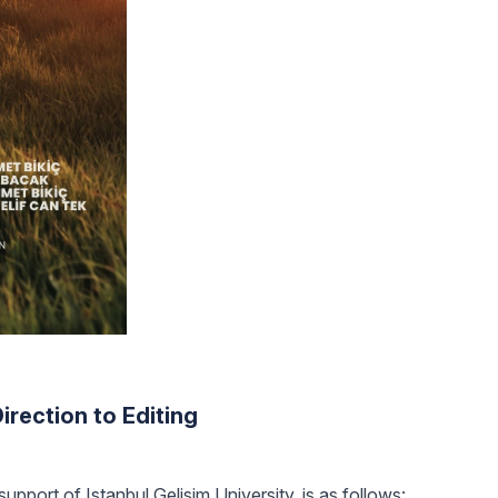
irection to Editing
pport of Istanbul Gelisim University, is as follows: