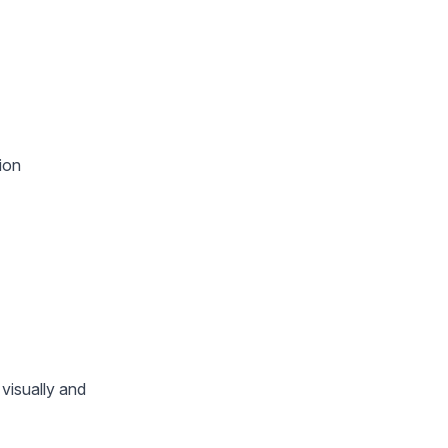
ion
visually and