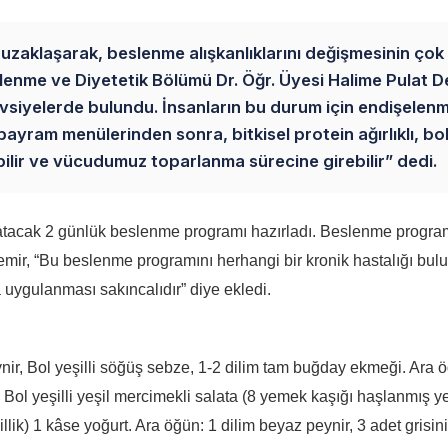
 uzaklaşarak, beslenme alışkanlıklarını değişmesinin çok
slenme ve Diyetetik Bölümü Dr. Öğr. Üyesi Halime Pulat D
i tavsiyelerde bulundu. İnsanların bu durum için endişele
lı bayram menülerinden sonra, bitkisel protein ağırlıklı, bol
ilebilir ve vücudumuz toparlanma sürecine girebilir” dedi.
latacak 2 günlük beslenme programı hazırladı. Beslenme program
emir, “Bu beslenme programını herhangi bir kronik hastalığı bu
a uygulanması sakıncalıdır” diye ekledi.
eynir, Bol yeşilli söğüş sebze, 1-2 dilim tam buğday ekmeği. Ara 
 Bol yeşilli yeşil mercimekli salata (8 yemek kaşığı haşlanmış ye
llik) 1 kâse yoğurt. Ara öğün: 1 dilim beyaz peynir, 3 adet grisini