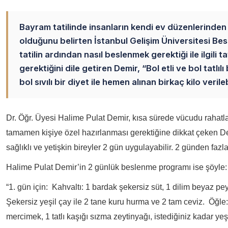
Bayram tatilinde insanların kendi ev düzenlerinden
olduğunu belirten İstanbul Gelişim Üniversitesi Be
tatilin ardından nasıl beslenmek gerektiği ile ilgil
gerektiğini dile getiren Demir, “Bol etli ve bol tatlı
bol sıvılı bir diyet ile hemen alınan birkaç kilo ver
Dr. Öğr. Üyesi Halime Pulat Demir, kısa sürede vücudu rahat
tamamen kişiye özel hazırlanması gerektiğine dikkat çeken D
sağlıklı ve yetişkin bireyler 2 gün uygulayabilir. 2 günden fazl
Halime Pulat Demir’in 2 günlük beslenme programı ise şöyle:
“1. gün için: Kahvaltı: 1 bardak şekersiz süt, 1 dilim beyaz p
Şekersiz yeşil çay ile 2 tane kuru hurma ve 2 tam ceviz. Öğle:
mercimek, 1 tatlı kaşığı sızma zeytinyağı, istediğiniz kadar yeşi