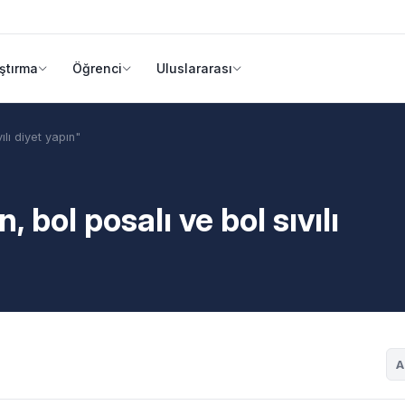
ştırma
Öğrenci
Uluslararası
ılı diyet yapın"
 bol posalı ve bol sıvılı
A