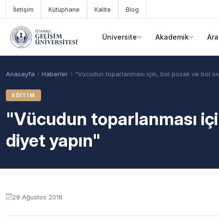
Ana içeriğe geç
İletişim
Kütüphane
Kalite
Blog
Üniversite
Akademik
Ara
Anasayfa
Haberler
"Vücudun toparlanması için, bol posalı ve bol sıv
EĞITIM
"Vücudun toparlanması için,
diyet yapın"
Akademik Takvim
Burslar
Taban Puanlar
28 Ağustos 2018