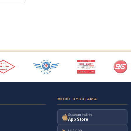
MOBIL UYGULAMA
Şuradan indirin
App Store
Get it on