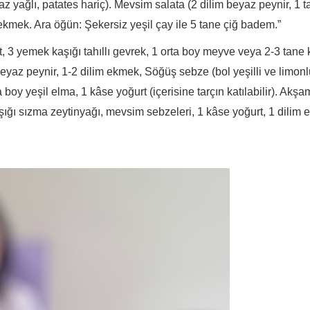
yağlı, patates hariç). Mevsim salata (2 dilim beyaz peynir, 1 tat
ekmek. Ara öğün: Şekersiz yeşil çay ile 5 tane çiğ badem.”
t, 3 yemek kaşığı tahıllı gevrek, 1 orta boy meyve veya 2-3 tane 
eyaz peynir, 1-2 dilim ekmek, Söğüş sebze (bol yeşilli ve limonl
 boy yeşil elma, 1 kâse yoğurt (içerisine tarçın katılabilir). Akş
aşığı sızma zeytinyağı, mevsim sebzeleri, 1 kâse yoğurt, 1 dilim