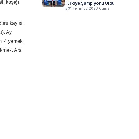
lı kaşığı
Türkiye Şampiyonu Oldu
31 Temmuz 2026 Cuma
kuru kayısı.
u), Ay
am: 4 yemek
 ekmek. Ara