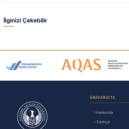
İlginizi Çekebilir
Akreditasyon ve Üyelik Logolar
ÜNIVERSITE
Hakkında
Tarihçe