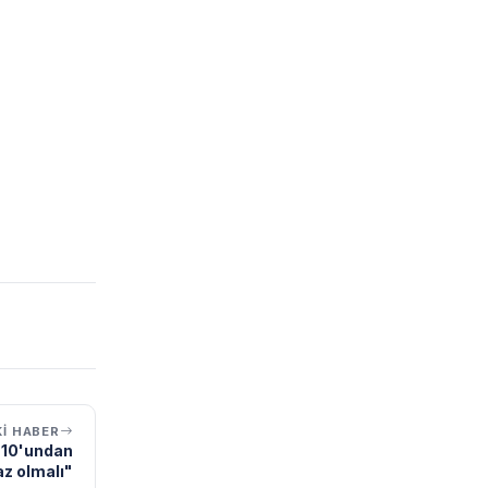
I HABER
e 10'undan
az olmalı"