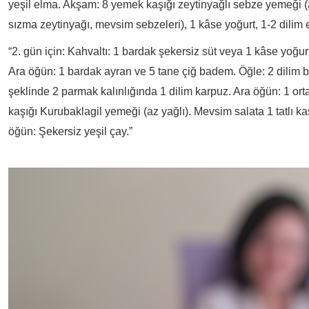
yeşil elma. Akşam: 8 yemek kaşığı zeytinyağlı sebze yemeği (az 
sızma zeytinyağı, mevsim sebzeleri), 1 kâse yoğurt, 1-2 dilim 
“2. gün için: Kahvaltı: 1 bardak şekersiz süt veya 1 kâse yoğur
Ara öğün: 1 bardak ayran ve 5 tane çiğ badem. Öğle: 2 dilim b
şeklinde 2 parmak kalınlığında 1 dilim karpuz. Ara öğün: 1 orta
kaşığı Kurubaklagil yemeği (az yağlı). Mevsim salata 1 tatlı k
öğün: Şekersiz yeşil çay.”