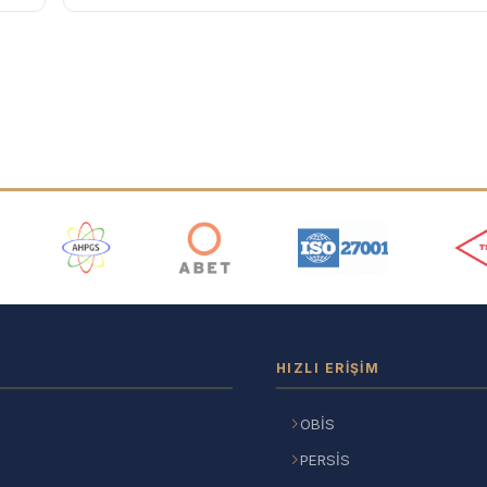
ı
HIZLI ERIŞIM
OBİS
PERSİS