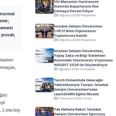
İGÜ Mezunları Gastronomi
Alanında Başarılarıyla Öne
Çıkmaya Devam Ediyor
 normal
6 Ağustos 2026 Perşembe
emir;
İstanbul Gelişim Üniversitesi
nmemesi
COP31 Bilim Diplomasisi
 posalı,
Toplantısına Katıldı
6 Ağustos 2026 Perşembe
İstanbul Gelişim Üniversitesi,
Yapay Zeka ve Bilgi Sistemleri
larının
Alanındaki Uluslararası Vizyonunu
INSIGHT 2026 ile Güçlendiriyor
lunmayan,
1 Ağustos 2026 Cumartesi
Tercih Döneminde Geleceğin
Yetkinlikleriyle Tanışın: İstanbul
Gelişim Üniversitesi'nden
Learn2EARN Eğitim Modeli
öğün:
31 Temmuz 2026 Cuma
şil
Tek Nefeste Rekor: İstanbul
, 1 orta boy
Gelişim Üniversitesi Sporcusu