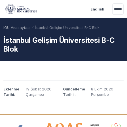
Ana içeriğe geç
English
IGU Anasayfası
İstanbul Gelişim Üniversitesi B-C Blok
İstanbul Gelişim Üniversitesi B-C
Blok
Eklenme
19 Şubat 2020
Güncelleme
8 Ekim 2020
|
Tarihi:
Çarşamba
Tarihi :
Perşembe
Akademik Takvim
Burslar
Taban Puanlar