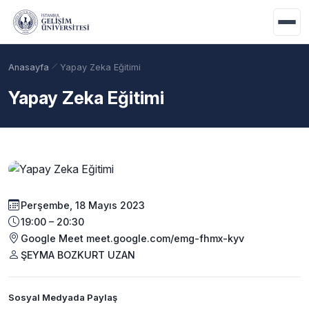
Ana içeriğe geç
Anasayfa
Yapay Zeka Eğitimi
Yapay Zeka Eğitimi
Perşembe, 18 Mayıs 2023
19:00 – 20:30
Akademik Takvim
Burslar
Taban Puanlar
Google Meet meet.google.com/emg-fhmx-kyv
ŞEYMA BOZKURT UZAN
Sosyal Medyada Paylaş