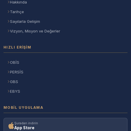
Hakkında
Tarihçe
Sayılarla Gelişim
Vizyon, Misyon ve Değerler
HIZLI ERIŞIM
OBİS
PERSİS
GBS
EBYS
MOBIL UYGULAMA
Şuradan indirin
App Store